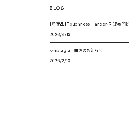
ステンレス
パンチングパイプ
BLOG
チタン
割り締めクランプ
【新商品】Toughness Hanger-R 販売
2026/4/13
スプリング
📣Instagram開設のお知らせ
サイレンサーバンド
2026/2/10
A/Fセンサー用ボス
変換アダプター
ステンレス
チタン