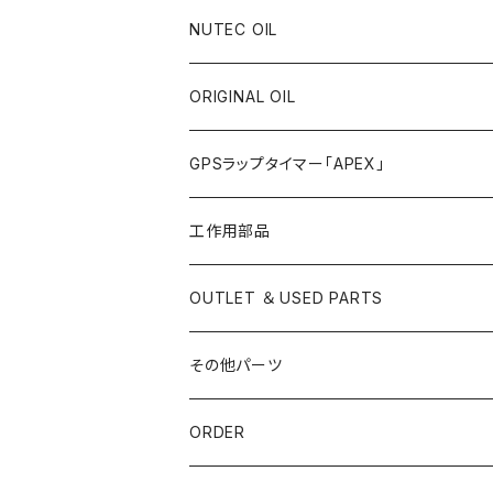
ST ストレート
NUTEC OIL
ORIGINAL OIL
GPSラップタイマー「APEX」
工作用部品
ストレートパイプ
OUTLET ＆ USED PARTS
ステンレス
曲げパイプ
その他パーツ
チタン
ジョイントパイプ
ORDER