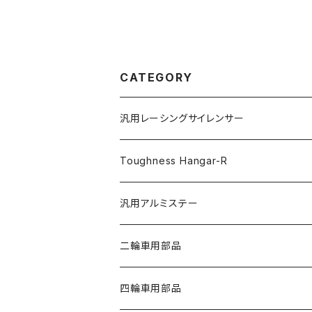
CATEGORY
汎用レーシングサイレンサー
Toughness Hangar-R
汎用アルミステー
FR フロントラウンド
二輪車用部品
RR リアラウンド
四輪車用部品