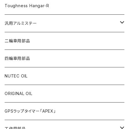
Toughness Hangar-R
汎用アルミステー
FR フロントラウンド
二輪車用部品
RR リアラウンド
四輪車用部品
ST ストレート
NUTEC OIL
ORIGINAL OIL
GPSラップタイマー「APEX」
工作用部品